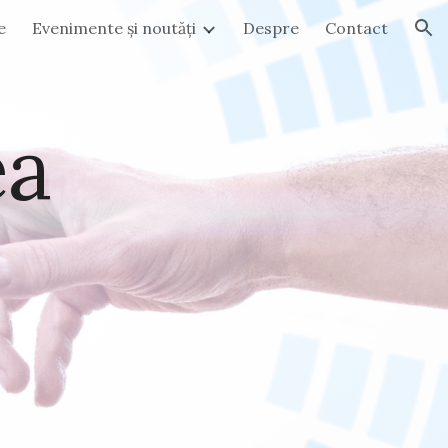
e
Evenimente și noutăți
Despre
Contact
ion
ea