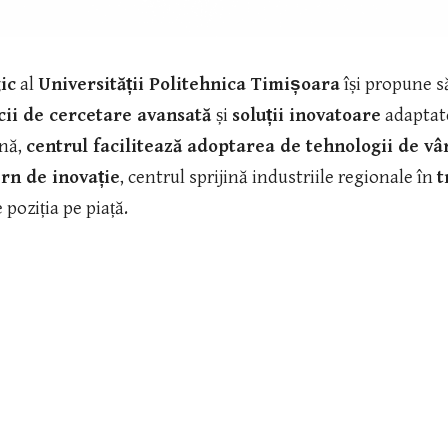
ic
al
Universității Politehnica Timișoara
își propune s
cii de cercetare avansată
și
soluții inovatoare
adaptate
rnă,
centrul facilitează adoptarea de tehnologii de vâ
rn de inovație
, centrul sprijină industriile regionale în
t
 poziția pe piață.