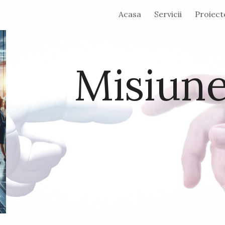
Acasa
Servicii
Proiect
ip to main content
Skip to navigat
Misiun